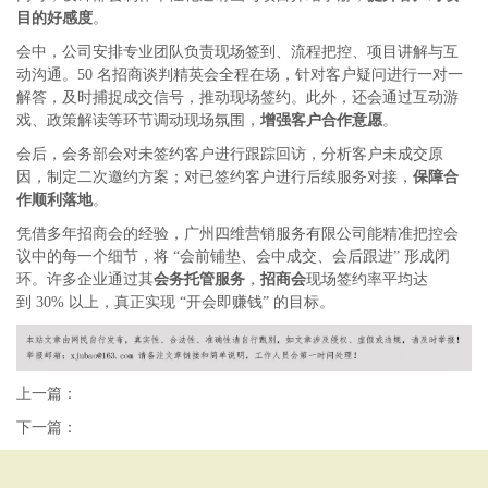
目的好感度
。
会中，公司安排专业团队负责现场签到、流程把控、项目讲解与互
动沟通。
50 名招商谈判精英会全程在场，针对客户疑问进行一对一
解答，及时捕捉成交信号，推动现场签约。此外，还会通过互动游
戏、政策解读等环节调动现场氛围，
增强客户合作意愿
。
会后，会务部会对未签约客户进行跟踪回访，分析客户未成交原
因，制定二次邀约方案；对已签约客户进行后续服务对接，
保障合
作顺利落地
。
凭借多年招商会的经验，广州四维营销服务有限公司能精准把控会
议中的每一个细节，将
“会前铺垫、会中成交、会后跟进” 形成闭
环。许多企业通过其
会务托管服务
，
招商会
现场签约率平均达
到
30% 以上，真正实现 “开会即赚钱” 的目标。
上一篇：
下一篇：