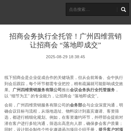
招商会务执行全托管！广州四维营销
让招商会 “落地即成交”
2025-08-29 18:38:45
线下招商会是企业促成合作的关键场景，但从会前筹备、会中执行
到会后跟踪，每个环节都需专业把控，稍有疏漏就可能影响成交效
果。
广州四维营销服务有限公司
推出
会议会务执行全托管服务
，
以
“细节为王” 的专业能力，让招商会 “落地即成交”。
会前，广州四维营销服务有限公司的
会务部
会与企业深度沟通，明
确会议目标与流程，从场地选址、物料设计到嘉宾邀请、客资筛
选，都进行精细化规划。例如，在客资邀约环节，外呼部会提前对
潜在客户进行多轮沟通，筛选出高意向人群，确保参会客户质量；
同时，设计部会制作个性化邀请函与项目介绍手册，
提升客户对项