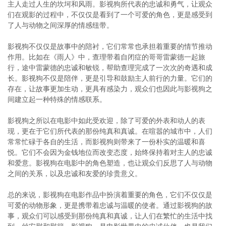
主人走过人生的坎坷和风雨。影视狗所代表的忠诚和勇气，让观众
们在观影的过程中，不仅仅是看到了一个可爱的角色，更是感受到
了人与动物之间深厚的情感纽带。
影视狗不仅仅是故事中的陪衬，它们常常也承担着重要的情节推动
作用。比如在《雨人》中，查理带着自闭症的哥哥雷蒙德一起旅
行，途中雷蒙德的忠诚和敏锐，帮助查理完成了一次次的奇遇和成
长。影视狗不仅是陪伴，更是引导和鼓励主人前行的力量。它们的
存在，让故事更加生动，更具有感染力，观众们也因此与影视狗之
间建立起一种特殊的情感联系。
影视狗之所以在电影中如此受欢迎，除了可爱的外表和动人的表
现，更在于它们所代表的那份纯真和真诚。在喧嚣的城市中，人们
常常忙碌于各自的生活，而影视狗则带来了一份朴实的温暖和喜
悦。它们不会因为金钱地位而改变态度，始终保持着对主人的忠诚
和爱意。影视狗在电影中的角色塑造，也让观众们反思了人与动物
之间的关系，以及忠诚和友爱的珍贵意义。
总的来说，影视狗在电影作品中扮演着重要的角色，它们不仅仅是
可爱的动物形象，更是携带着忠诚与温暖的使者。通过影视狗的故
事，观众们可以感受到那份纯真和真诚，让人们在繁忙的生活中找