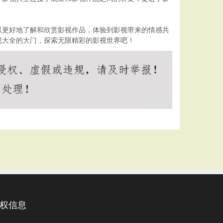
以更好地了解和欣赏影视作品，体验到影视带来的情感共
视大全的大门，探索无限精彩的影视世界吧！
权信息