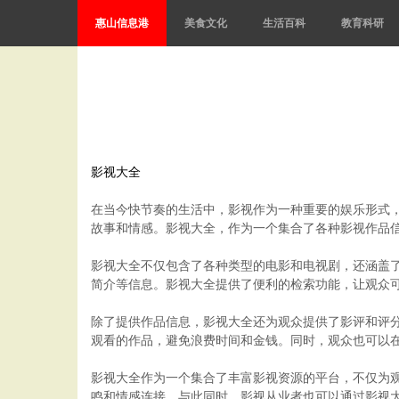
惠山信息港
美食文化
生活百科
教育科研
影视大全
在当今快节奏的生活中，影视作为一种重要的娱乐形式
故事和情感。影视大全，作为一个集合了各种影视作品
影视大全不仅包含了各种类型的电影和电视剧，还涵盖
简介等信息。影视大全提供了便利的检索功能，让观众
除了提供作品信息，影视大全还为观众提供了影评和评
观看的作品，避免浪费时间和金钱。同时，观众也可以
影视大全作为一个集合了丰富影视资源的平台，不仅为
鸣和情感连接。与此同时，影视从业者也可以通过影视