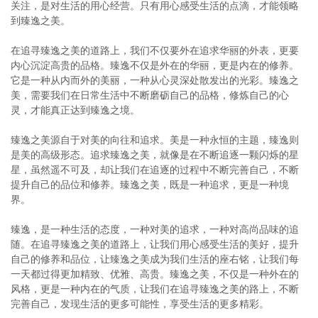
关注，是对生活的用心经营。只有用心感受生活的点滴，才能领略
到臻逸之美。
在追寻臻逸之美的道路上，我们不仅要外在追求华丽的外表，更要
内心沉淀高贵的品格。臻逸不仅是外在的华丽，更是内在的修养。
它是一种从内而外的美丽，一种从心灵深处散发出的光彩。臻逸之
美，需要我们在日常生活中不断磨砺自己的品格，修炼自己的心
灵，才能真正达到臻逸之境。
臻逸之美源自于对美的向往和追求。美是一种永恒的主题，臻逸则
是美的高级形态。追求臻逸之美，就像是在不断追逐一颗闪烁的星
星，虽然遥不可及，却让我们在追逐的过程中不断完善自己，不断
提升自己的品位和修养。臻逸之美，既是一种追求，更是一种境
界。
臻逸，是一种生活的态度，一种对美的追求，一种对高尚品味的追
随。在追寻臻逸之美的道路上，让我们用心感受生活的美好，提升
自己的修养和品位，让臻逸之美成为我们生活的座右铭，让我们每
一天都过得更加精致、优雅、高贵。臻逸之美，不仅是一种外在的
风格，更是一种内在的气质，让我们在追寻臻逸之美的路上，不断
完善自己，发现生活的更多可能性，享受生活的更多精彩。