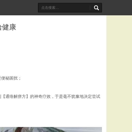
拾健康
受便秘困扰；
到【通络解痹方】的神奇疗效，于是毫不犹豫地决定尝试