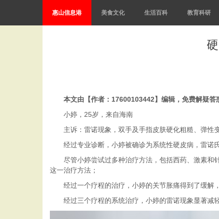
惠山信息港
美食文化
生活百科
教育科研
硬
本文由【作者：17600103442】编辑，免费解疑
小婷，25岁，来自海南
主诉：雷诺现象，双手及手指皮肤硬化粗糙、弹性
经过专业诊断，小婷被确诊为系统性硬皮病，雷诺
尽管小婷尝试过多种治疗方法，包括西药、激素和
这一治疗方法；
经过一个疗程的治疗，小婷的关节胀痛得到了缓解
经过三个疗程的系统治疗，小婷的雷诺现象显著减