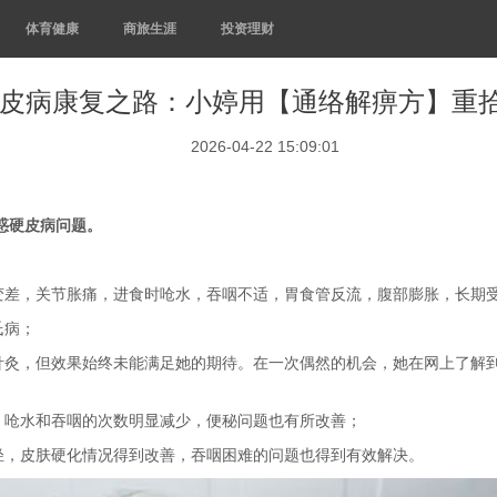
体育健康
商旅生涯
投资理财
皮病康复之路：小婷用【通络解痹方】重
2026-04-22 15:09:01
答惑硬皮病问题。
变差，关节胀痛，进食时呛水，吞咽不适，胃食管反流，腹部膨胀，长期
氏病；
针灸，但效果始终未能满足她的期待。在一次偶然的机会，她在网上了解
，呛水和吞咽的次数明显减少，便秘问题也有所改善；
轻，皮肤硬化情况得到改善，吞咽困难的问题也得到有效解决。