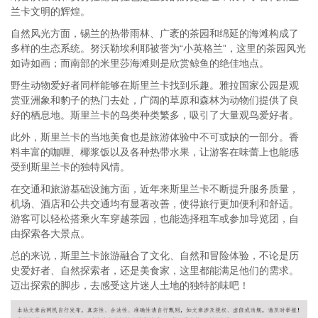
兰卡文明的辉煌。
自然风光方面，锡兰的热带雨林、广袤的茶园和绵延的海滩构成了
多样的生态系统。努沃勒埃利耶被誉为“小英格兰”，这里的茶园风光
如诗如画；而南部的米里莎海滩则是欣赏鲸鱼的绝佳地点。
野生动物爱好者同样能够在斯里兰卡找到乐趣。雅拉国家公园是观
赏亚洲象和豹子的热门去处，广阔的草原和森林为动物们提供了良
好的栖息地。斯里兰卡的鸟类种类繁多，吸引了大量观鸟爱好者。
此外，斯里兰卡的当地美食也是旅游体验中不可或缺的一部分。香
料丰富的咖喱、椰浆饭以及各种热带水果，让游客在味蕾上也能感
受到斯里兰卡的独特风情。
在交通和旅游基础设施方面，近年来斯里兰卡不断提升服务质量，
机场、酒店和公共交通均有显著改善，使得旅行更加便利和舒适。
游客可以轻松搭乘火车穿越茶园，也能选择租车或参加导览团，自
由探索各大景点。
总的来说，斯里兰卡旅游融合了文化、自然和冒险体验，不论是历
史爱好者、自然探索者，还是美食家，这里都能满足他们的需求。
迈出探索的脚步，去感受这片迷人土地的独特韵味吧！