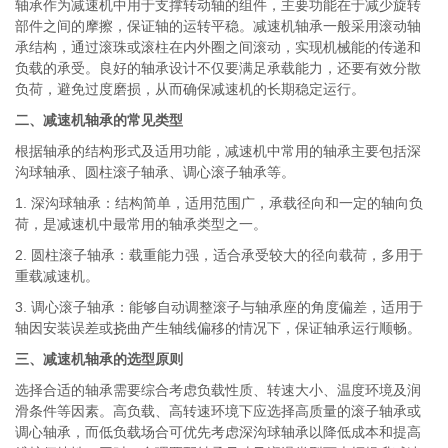
轴承作为减速机中用于支撑转动轴的组件，主要功能在于减少旋转
部件之间的摩擦，保证轴的运转平稳。减速机轴承一般采用滚动轴
承结构，通过滚珠或滚柱在内外圈之间滚动，实现机械能的传递和
负载的承受。良好的轴承设计不仅要满足承载能力，还要有效分散
负荷，避免过度磨损，从而确保减速机的长期稳定运行。
二、减速机轴承的常见类型
根据轴承的结构形式及适用功能，减速机中常用的轴承主要包括深
沟球轴承、圆柱滚子轴承、调心滚子轴承等。
1. 深沟球轴承：结构简单，适用范围广，承载径向和一定的轴向负
荷，是减速机中最常用的轴承类型之一。
2. 圆柱滚子轴承：载重能力强，适合承受较大的径向载荷，多用于
重载减速机。
3. 调心滚子轴承：能够自动调整滚子与轴承座的角度偏差，适用于
轴因安装误差或挠曲产生轴线偏移的情况下，保证轴承运行顺畅。
三、减速机轴承的选型原则
选择合适的轴承需要综合考虑负载性质、转速大小、温度环境及润
滑条件等因素。高负载、高转速环境下应选择高质量的滚子轴承或
调心轴承，而低负载场合可优先考虑深沟球轴承以降低成本和提高