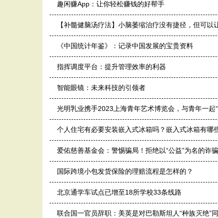
趣闲赚App：让你轻松赚钱的好帮手
【补髓健脑汤疗法】小脑萎缩治疗没有捷径，但可以
《中国统计年鉴》：记录中国发展的宝贵资料
指挥调度平台：提升管理效率的利器
智能眼镜：未来科技的引领者
光明乳业携手2023上海青年艺术博览会，与青年一起
个人住宅有必要安装嵌入式冰箱吗？嵌入式冰箱有哪些
爱佑慈善基金会：警惕骗局！拒绝以“公益”为名的诈
国际跨境小包发货保险的理赔流程是怎样的？
北京通学车试点已增至18所学校33条线路
联合国一官员辞职：美英是对巴勒斯坦人“种族灭绝”