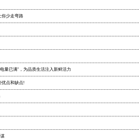
让你少走弯路
“电量已满”，为品质生活注入新鲜活力
优点和缺点!
骗
同谋