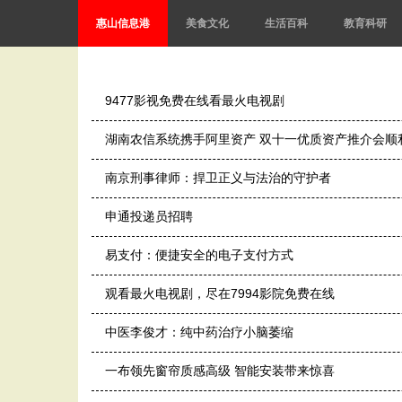
惠山信息港
美食文化
生活百科
教育科研
9477影视免费在线看最火电视剧
湖南农信系统携手阿里资产 双十一优质资产推介会顺
南京刑事律师：捍卫正义与法治的守护者
申通投递员招聘
易支付：便捷安全的电子支付方式
观看最火电视剧，尽在7994影院免费在线
中医李俊才：纯中药治疗小脑萎缩
一布领先窗帘质感高级 智能安装带来惊喜