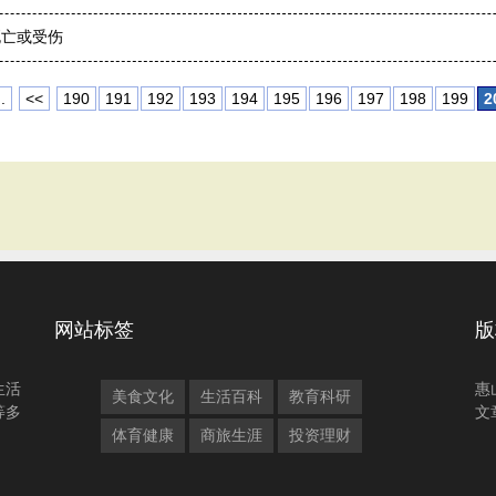
死亡或受伤
.
<<
190
191
192
193
194
195
196
197
198
199
2
网站标签
版
生活
惠
美食文化
生活百科
教育科研
等多
文
体育健康
商旅生涯
投资理财